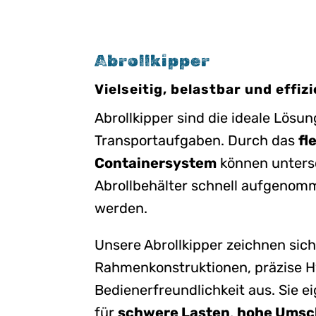
Abrollkipper
Vielseitig, belastbar und effiz
Abrollkipper sind die ideale Lösu
Transportaufgaben. Durch das
fl
Containersystem
können unters
Abrollbehälter schnell aufgenom
werden.
Unsere Abrollkipper zeichnen sic
Rahmenkonstruktionen, präzise H
Bedienerfreundlichkeit aus. Sie e
für
schwere Lasten
,
hohe Umsc