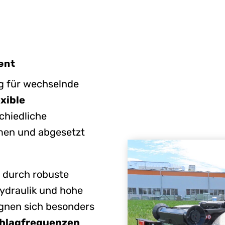
ient
ng für wechselnde
exible
chiedliche
men und abgesetzt
h durch robuste
ydraulik und hohe
ignen sich besonders
hlagfrequenzen