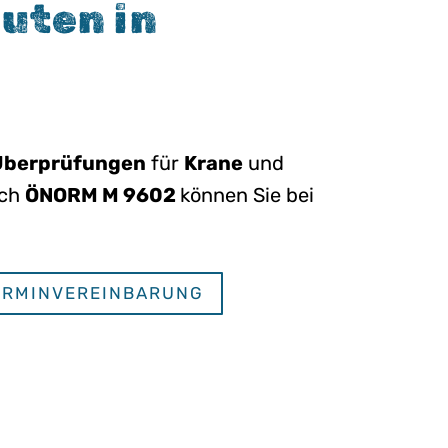
uten in
Überprüfungen
für
Krane
und
ch
ÖNORM M 9602
können Sie bei
ERMINVEREINBARUNG