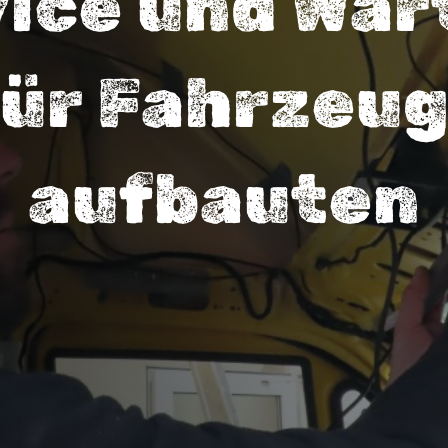
vice und War
für Fahrzeug
aufbauten