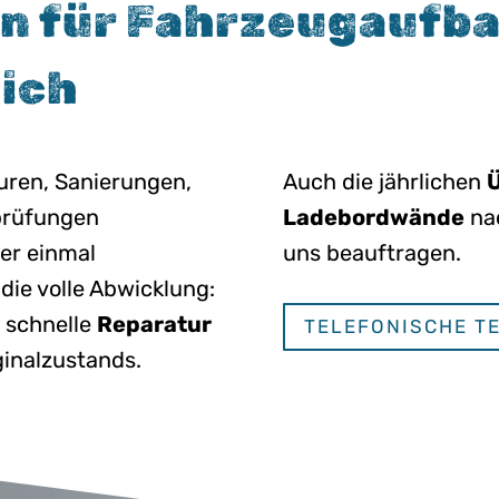
n für Fahrzeugaufba
ich
uren, Sanierungen,
Auch die jährlichen
prüfungen
Ladebordwände
na
ger einmal
uns beauftragen.
die volle Abwicklung:
 schnelle
Reparatur
TELEFONISCHE T
ginalzustands.