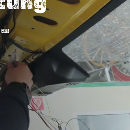
tung
­