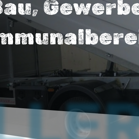
Bau, Gewerb
mmunal­bere
LLER