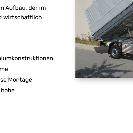
en Aufbau, der im
d wirtschaftlich
niumkonstruktionen
eme
ise Montage
 hohe