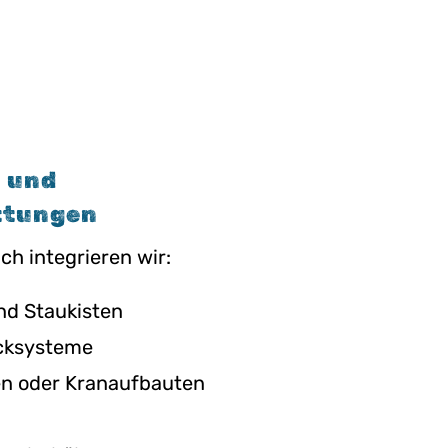
 und
ttungen
ch integrieren wir:
d Staukisten
cksysteme
n oder Kranaufbauten