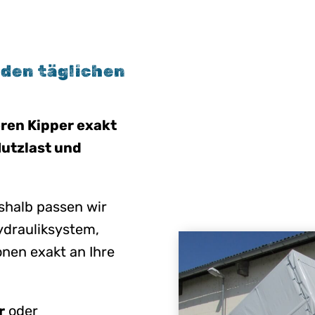
 den täglichen
eren Kipper exakt
utzlast und
eshalb passen wir
ydrauliksystem,
nen exakt an Ihre
r
oder