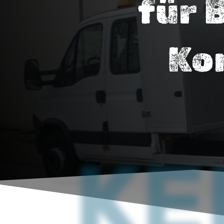
für 
Ko
KE