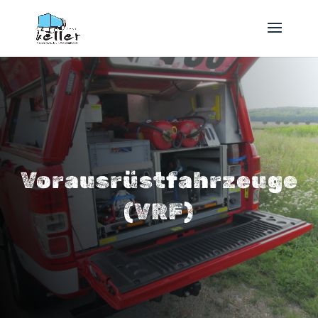
Voraus­­rüst­­fahrzeuge
(VRF)